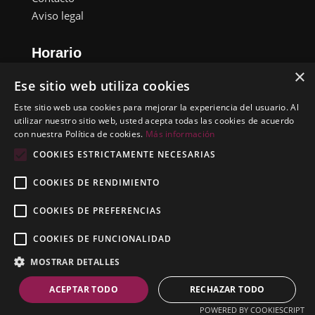
Aviso legal
Horario
×
Lunes a Viernes: 09:00 a 18:00 pm
Ese sitio web utiliza cookies
Sábado y Domingo: Cerrado
Este sitio web usa cookies para mejorar la experiencia del usuario. Al
utilizar nuestro sitio web, usted acepta todas las cookies de acuerdo
Contacto
con nuestra Política de cookies.
Más información
Carrer Miguel Servet, 50, Pol. Ind.
COOKIES ESTRICTAMENTE NECESARIAS
08635 Sant Esteve Sesrovires
COOKIES DE RENDIMIENTO
Barcelona
(+34) 937 71 57 21
COOKIES DE PREFERENCIAS
cromobel@cromobel.com
COOKIES DE FUNCIONALIDAD
MOSTRAR DETALLES
Cromobel © 2021. Todos los derechos reservados.
ACEPTAR TODO
RECHAZAR TODO
Desarrollado por
Nivel Z
POWERED BY COOKIESCRIPT